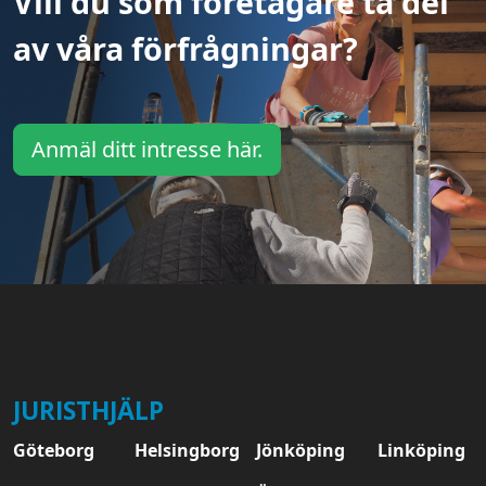
Vill du som företagare ta del
av våra förfrågningar?
Anmäl ditt intresse här.
JURISTHJÄLP
Göteborg
Helsingborg
Jönköping
Linköping